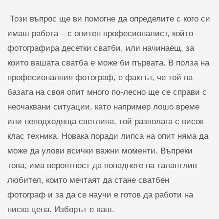
Този въпрос ще ви помогне да определите с кого си
имаш работа – с опитен професионалист, който
фотографира десетки сватби, или начинаещ, за
които вашата сватба е може би първата. В полза на
професионалния фотограф, е фактът, че той на
базата на своя опит много по-лесно ще се справи с
неочаквани ситуации, като например лошо време
или неподходяща светлина, той разполага с висок
клас техника. Новака поради липса на опит няма да
може да улови всички важни моменти. Въпреки
това, има вероятност да попаднете на талантлив
любител, които мечтаят да стане сватбен
фотограф и за да се научи е готов да работи на
ниска цена. Изборът е ваш.