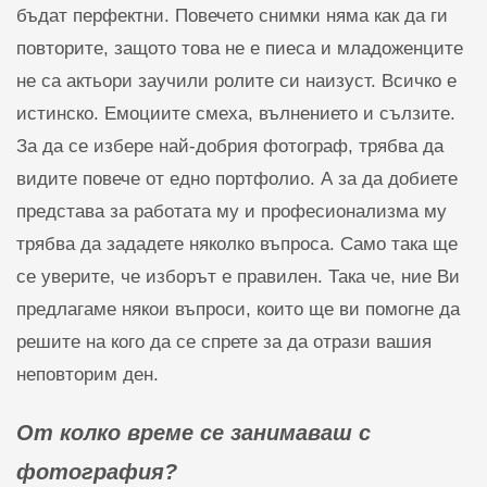
бъдат перфектни. Повечето снимки няма как да ги
повторите, защото това не е пиеса и младоженците
не са актьори заучили ролите си наизуст. Всичко е
истинско. Емоциите смеха, вълнението и сълзите.
За да се избере най-добрия фотограф, трябва да
видите повече от едно портфолио. А за да добиете
представа за работата му и професионализма му
трябва да зададете няколко въпроса. Само така ще
се уверите, че изборът е правилен. Така че, ние Ви
предлагаме някои въпроси, които ще ви помогне да
решите на кого да се спрете за да отрази вашия
неповторим ден.
От колко време се занимаваш с
фотография?