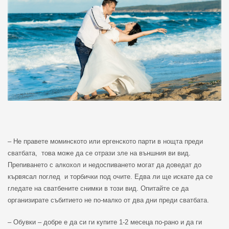
– Не правете моминското или ергенското парти в нощта преди
сватбата,
това може да се отрази зле на външния ви вид.
Препиването с алкохол и недоспиването могат да доведат до
кървясал поглед
и торбички под очите. Едва ли ще искате да се
гледате на сватбените снимки в този вид. Опитайте се да
организирате събитието не по-малко от два дни преди сватбата.
– Обувки – добре е да си ги купите 1-2 месеца по-рано и да ги