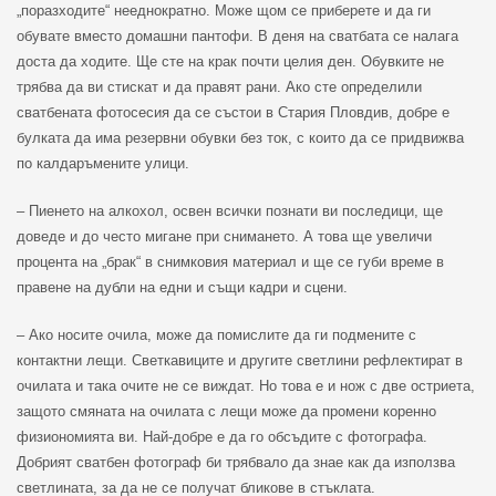
„поразходите“ нееднократно. Може щом се приберете и да ги
обувате вместо домашни пантофи. В деня на сватбата се налага
доста да ходите. Ще сте на крак почти целия ден. Обувките не
трябва да ви стискат и да правят рани. Ако сте определили
сватбената фотосесия да се състои в Стария Пловдив, добре е
булката да има резервни обувки без ток, с които да се придвижва
по калдаръмените улици.
– Пиенето на алкохол, освен всички познати ви последици, ще
доведе и до често мигане при снимането. А това ще увеличи
процента на „брак“ в снимковия материал и ще се губи време в
правене на дубли на едни и същи кадри и сцени.
– Ако носите очила, може да помислите да ги подмените с
контактни лещи. Светкавиците и другите светлини рефлектират в
очилата и така очите не се виждат. Но това е и нож с две остриета,
защото смяната на очилата с лещи може да промени коренно
физиономията ви. Най-добре е да го обсъдите с фотографа.
Добрият сватбен фотограф би трябвало да знае как да използва
светлината, за да не се получат бликове в стъклата.