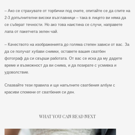
– Ако се страхувате от торбички под очите, опитайте се да спите на
2-3 допълнителни високи възглавници – така в лицето ви няма да
се съберат течности. Но ако това наистина се случи, направете
лапа от пакетчета зелен чай.
– Качеството на изображенията до голяма степен зависи от вас. За
да се получат хубави снимки, оставете вашия сватбен
фотограф да си свърши работата. От вас се иска да му дадете
време и възможност да ви снима, и да позирате с усмивка и
удоволствие.
Спазвайте тези правила и ще напълните сватбения албум с
красиви спомени от сватбения си ден.
WHAT YOU CAN READ NEXT